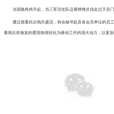
当国旗冉冉升起，当三军仪仗队迈着铿锵步伐走过天安
通过观看此次阅兵盛况，协会秘书处及各会员单位
的
员
看阅兵
所
激发的爱国热情转化为推动工作的强大动力，以更加